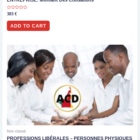
ENTREPRISE: Montant Des Cotisations
Rated
383
€
0
out
of
ADD TO CART
5
Non classé
PROFESSIONS LIBÉRALES – PERSONNES PHYSIQUES