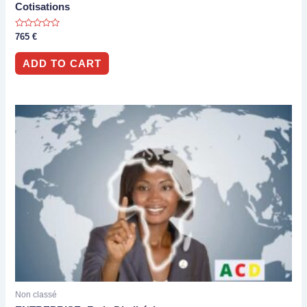
Cotisations
Rated
765
€
0
out
of
ADD TO CART
5
Non classé