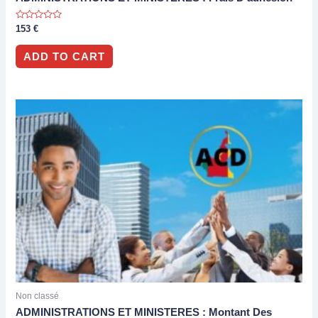
Rated
153
€
0
out
of
ADD TO CART
5
Non classé
ADMINISTRATIONS ET MINISTERES : Montant Des