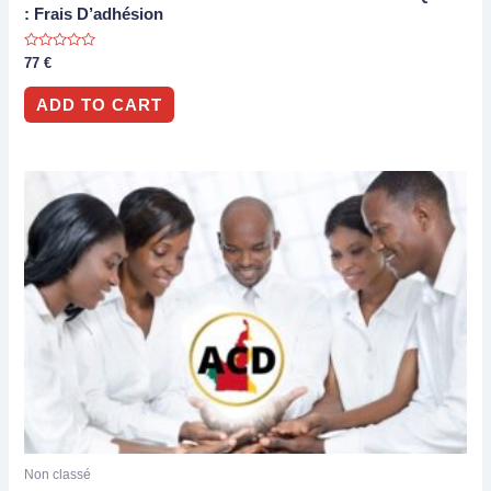
: Frais D’adhésion
Rated
77
€
0
out
of
ADD TO CART
5
Non classé