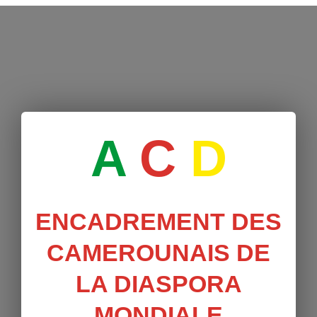
A
C
D
ENCADREMENT DES
CAMEROUNAIS DE
LA DIASPORA
MONDIALE